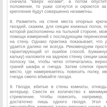
сначала "вверх ногами", а потом опусти
положение, то ушки согнутся и скроются за
крепления будут совершенно незаметны.
8. Разметить на стене места опорных крюч
гвоздей, скажем, для секции книжных полок, п
которой расположены на тыльной стороне, можн
помощи измерений с последующим перенесение
на стену. Однако практика показывает, что 
удается далеко не всегда. Рекомендуем прост
гарантирующий от ошибок способ. Бумажну
кальку) наложите на заднюю стенку секции шка
полоску так, чтобы четко отпечатались верх
граней шкафа и гнезда. Затем слепок прил
место, где намереваетесь повесить полку, и
гнезда смело вбивайте гвозди.
9. Гвозди, вбитые в стены комнаты, отнюд
интерьер. Свести их количество к минимум
стремление. Чтобы повесить, например, 
достаточно лишь одного гвоздя. Угол 
регулируйте, изменяя длину верхнего шнура, а