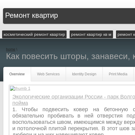
Ремонт квартир
косметический ремонт квартир
ремонт квартир кв м
ремонт 
home
\
Как повесить шторы, занавеси, 
Overview
Web Services
Identity Design
Print Media
Экологические организации России - парк Волг
пойма
1. Чтобы подвесить ковер на бетонную с
обязательно пробивать в ней отверстия п
воспользоваться швом, имеющимся между верх
и потолочной плитой перекрытия. В этот шов 
дюбели и на них навешивают ковер.