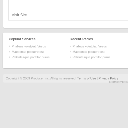
Visit Site
Popular Services
Recent Articles
Phalleus volutplat, Vesus
Phalleus volutplat, Vesus
Maecenas posuere est
Maecenas posuere est
Pellentesque porttitor purus
Pellentesque porttitor purus
Copyright © 2009 Producer Inc. All rights reserved.
Terms of Use
|
Privacy Policy
косметическ