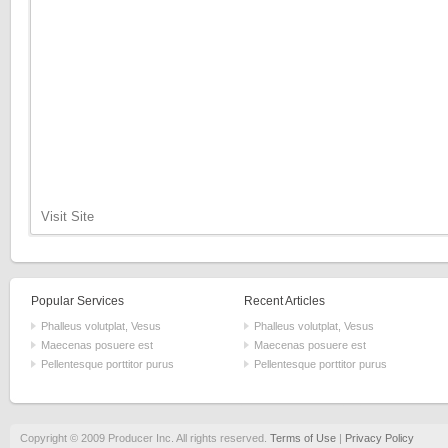
Visit Site
Popular Services
Recent Articles
Phalleus volutplat, Vesus
Phalleus volutplat, Vesus
Maecenas posuere est
Maecenas posuere est
Pellentesque porttitor purus
Pellentesque porttitor purus
Copyright © 2009 Producer Inc. All rights reserved.
Terms of Use
|
Privacy Policy