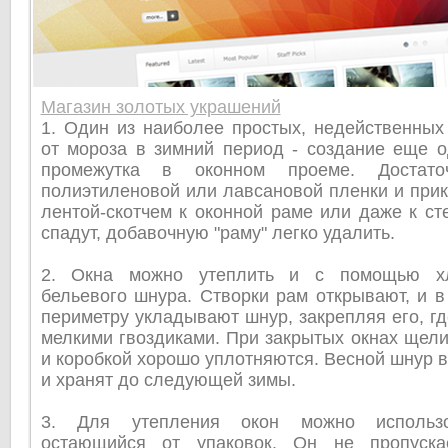
Магазин золотых украшений
1. Один из наиболее простых, недейственных
от мороза в зимний период - создание еще о
промежутка в оконном проеме. Достато
полиэтиленовой или лавсановой пленки и прик
лентой-скотчем к оконной раме или даже к ст
спадут, добавочную "раму" легко удалить.
2. Окна можно утеплить и с помощью хл
бельевого шнура. Створки рам открывают, и 
периметру укладывают шнур, закрепляя его, гд
мелкими гвоздиками. При закрытых окнах щел
и коробкой хорошо уплотняются. Весной шнур 
и хранят до следующей зимы.
3. Для утепления окон можно использо
остающийся от упаковок. Он не пропуска