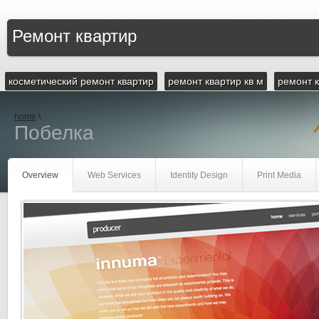
Ремонт квартир
косметический ремонт квартир
ремонт квартир кв м
ремонт 
home
\
Побелка
Overview
Web Services
Identity Design
Print Media