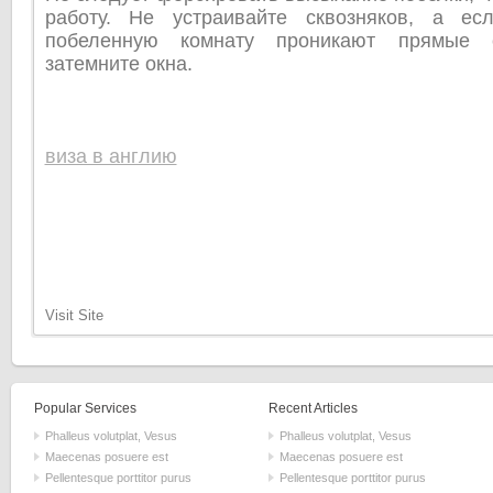
работу. Не устраивайте сквозняков, а ес
побеленную комнату проникают прямые 
затемните окна.
виза в англию
Visit Site
Popular Services
Recent Articles
Phalleus volutplat, Vesus
Phalleus volutplat, Vesus
Maecenas posuere est
Maecenas posuere est
Pellentesque porttitor purus
Pellentesque porttitor purus