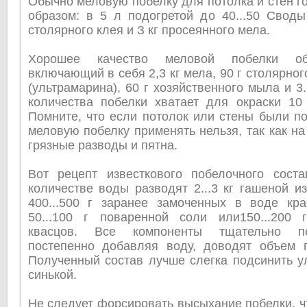
Обычно меловую побелку для потолка и стен 
образом: в 5 л подогретой до 40...50 Своды
столярного клея и З кг просеянного мела.
Хорошее качество меловой побелки обе
включающий в себя 2,3 кг мела, 90 г столярного
(ультрамарина), 60 г хозяйственного мыла и 3.
количества побелки хватает для окраски 10 
Помните, что если потолок или стены были п
меловую побелку применять нельзя, так как на
грязные разводы и пятна.
Вот рецепт известкового побелочного сост
количестве воды разводят 2...3 кг гашеной и
400...500 г заранее замоченных в воде кра
50...100 г поваренной соли или150...200
квасцов. Все компоненты тщательно п
постепенно добавляя воду, доводят объем 
Полученный состав лучше слегка подсинить у
синькой.
Не следует форсировать высыхание побелки, ч