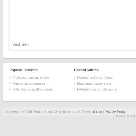
Visit Site
Popular Services
Recent Articles
Phalleus volutplat, Vesus
Phalleus volutplat, Vesus
Maecenas posuere est
Maecenas posuere est
Pellentesque porttitor purus
Pellentesque porttitor purus
Copyright © 2009 Producer Inc. All rights reserved.
Terms of Use
|
Privacy Policy
косметическ